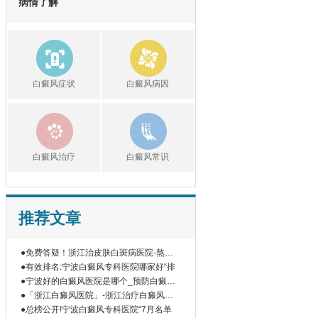
病情了解
白癜风症状
白癜风病因
白癜风治疗
白癜风常识
推荐文章
●免费答疑！浙江治皮肤白斑病医院-熬夜
对
●有效排名:宁波白癜风专科医院哪家好“排
●宁波好的白癜风医院是哪个_预防白癜风
的
●「浙江白癜风医院」-浙江治疗白癜风医
院
●总榜公开!宁波白癜风专科医院“7月名单